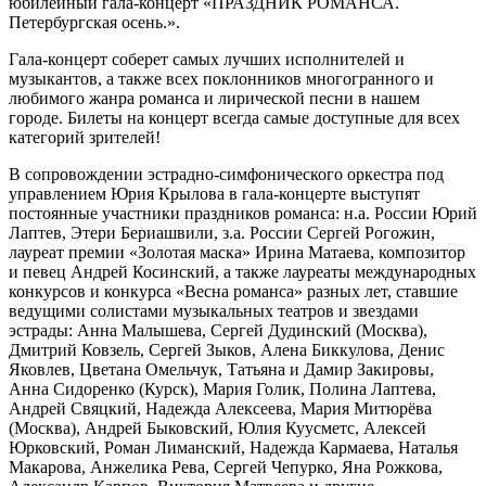
юбилейный гала-концерт «ПРАЗДНИК РОМАНСА.
Петербургская осень.».
Гала-концерт соберет самых лучших исполнителей и
музыкантов, а также всех поклонников многогранного и
любимого жанра романса и лирической песни в нашем
городе. Билеты на концерт всегда самые доступные для всех
категорий зрителей!
В сопровождении эстрадно-симфонического оркестра под
управлением Юрия Крылова в гала-концерте выступят
постоянные участники праздников романса: н.а. России Юрий
Лаптев, Этери Бериашвили, з.а. России Сергей Рогожин,
лауреат премии «Золотая маска» Ирина Матаева, композитор
и певец Андрей Косинский, а также лауреаты международных
конкурсов и конкурса «Весна романса» разных лет, ставшие
ведущими солистами музыкальных театров и звездами
эстрады: Анна Малышева, Сергей Дудинский (Москва),
Дмитрий Ковзель, Сергей Зыков, Алена Биккулова, Денис
Яковлев, Цветана Омельчук, Татьяна и Дамир Закировы,
Анна Сидоренко (Курск), Мария Голик, Полина Лаптева,
Андрей Свяцкий, Надежда Алексеева, Мария Митюрёва
(Москва), Андрей Быковский, Юлия Куусметс, Алексей
Юрковский, Роман Лиманский, Надежда Кармаева, Наталья
Макарова, Анжелика Рева, Сергей Чепурко, Яна Рожкова,