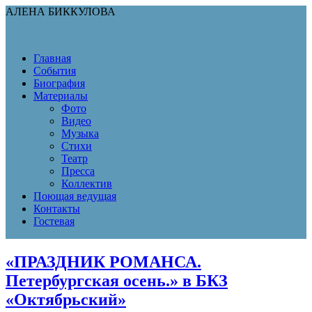
АЛЕНА БИККУЛОВА
Главная
События
Биография
Материалы
Фото
Видео
Музыка
Стихи
Театр
Пресса
Коллектив
Поющая ведущая
Контакты
Гостевая
«ПРАЗДНИК РОМАНСА.
Петербургская осень.» в БКЗ
«Октябрьский»