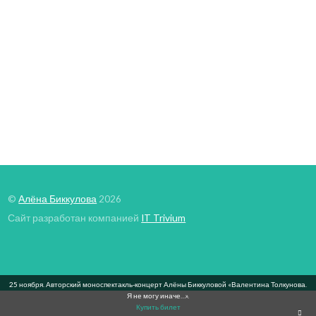
Песня из к/ф «Большая перемена» –
Черное и белое
©
Алёна Биккулова
2026
Сайт разработан компанией
IT Trivium
25 ноября. Авторский моноспектакль-концерт Алёны Биккуловой «Валентина Толкунова.
Я не могу иначе…».
Купить билет