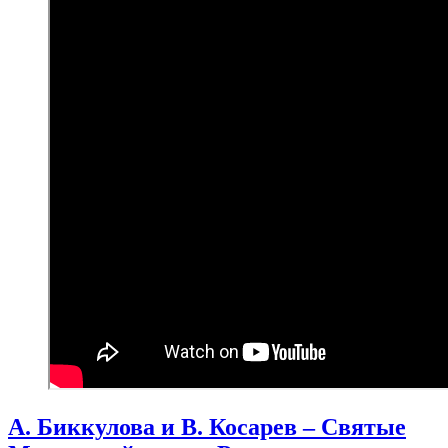
А. Биккулова и В. Косарев – Святые