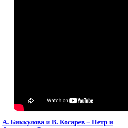
А. Биккулова и В. Косарев – Петр и