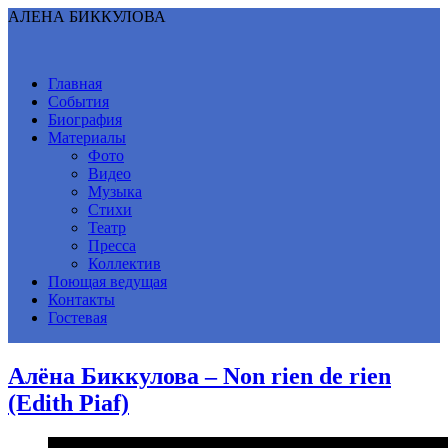
АЛЕНА БИККУЛОВА
Главная
События
Биография
Материалы
Фото
Видео
Музыка
Стихи
Театр
Пресса
Коллектив
Поющая ведущая
Контакты
Гостевая
Алёна Биккулова – Non rien de rien
(Edith Piaf)