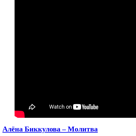
Алёна Биккулова – Молитва