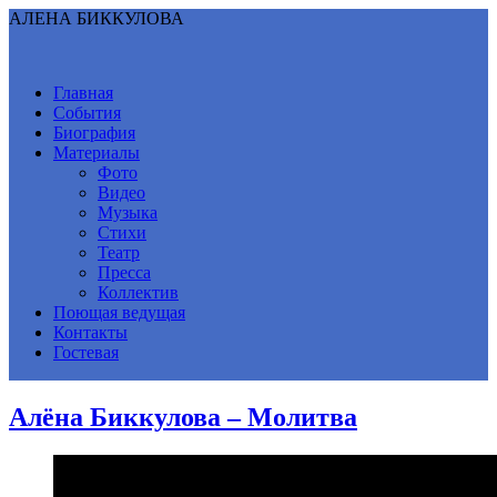
АЛЕНА БИККУЛОВА
Главная
События
Биография
Материалы
Фото
Видео
Музыка
Стихи
Театр
Пресса
Коллектив
Поющая ведущая
Контакты
Гостевая
Алёна Биккулова – Молитва