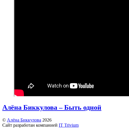
Алёна Биккулова – Быть одной
©
Алёна Биккулова
2026
Сайт разработан компанией
IT Trivium