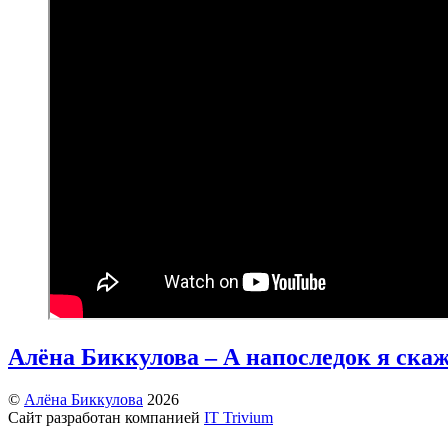
Алёна Биккулова – А напоследок я ска
©
Алёна Биккулова
2026
Сайт разработан компанией
IT Trivium