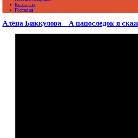
Контакты
Гостевая
Алёна Биккулова – А напоследок я ска