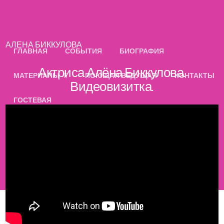
АЛЕНА БИККУЛОВА
ГЛАВНАЯ
СОБЫТИЯ
БИОГРАФИЯ
Актриса Алёна Биккулова.
МАТЕРИАЛЫ
ПОЮЩАЯ ВЕДУЩАЯ
КОНТАКТЫ
Видеовизитка.
ГОСТЕВАЯ