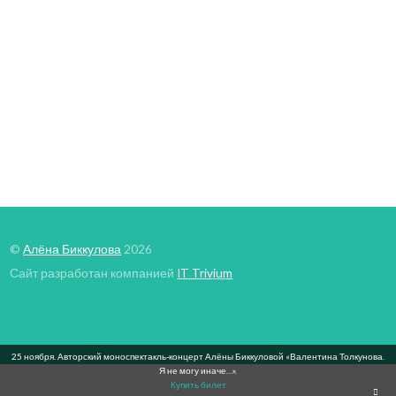
Актриса Алёна Биккулова.
Видеовизитка.
©
Алёна Биккулова
2026
Сайт разработан компанией
IT Trivium
25 ноября. Авторский моноспектакль-концерт Алёны Биккуловой «Валентина Толкунова.
Я не могу иначе…».
Купить билет