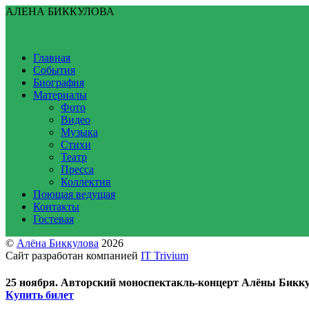
АЛЕНА БИККУЛОВА
Главная
События
Биография
Материалы
Фото
Видео
Музыка
Стихи
Театр
Пресса
Коллектив
Поющая ведущая
Контакты
Гостевая
©
Алёна Биккулова
2026
Сайт разработан компанией
IT Trivium
25 ноября. Авторский моноспектакль-концерт Алёны Бикку
Купить билет