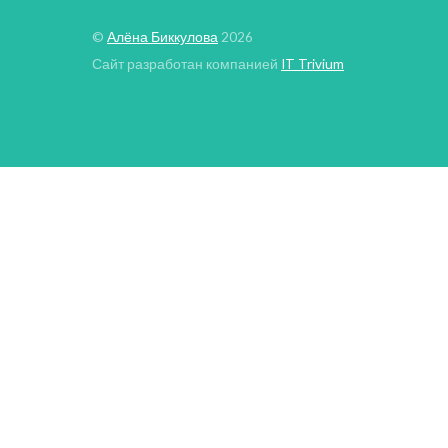
©
Алёна Биккулова
2026
Сайт разработан компанией
IT Trivium