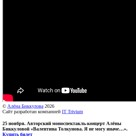
©
Алёна Биккулова
2026
Сайт разработан компанией
IT Trivium
25 ноября. Авторский моноспектакль-концерт Алёны
Биккуловой «Валентина Толкунова. Я не могу иначе…».
Купить билет