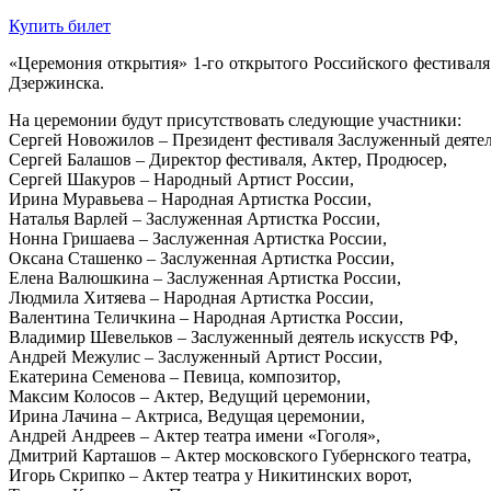
Купить билет
«Церемония открытия» 1-го открытого Российского фестива
Дзержинска.
На церемонии будут присутствовать следующие участники:
Сергей Новожилов – Президент фестиваля Заслуженный деятел
Сергей Балашов – Директор фестиваля, Актер, Продюсер,
Сергей Шакуров – Народный Артист России,
Ирина Муравьева – Народная Артистка России,
Наталья Варлей – Заслуженная Артистка России,
Нонна Гришаева – Заслуженная Артистка России,
Оксана Сташенко – Заслуженная Артистка России,
Елена Валюшкина – Заслуженная Артистка России,
Людмила Хитяева – Народная Артистка России,
Валентина Теличкина – Народная Артистка России,
Владимир Шевельков – Заслуженный деятель искусств РФ,
Андрей Межулис – Заслуженный Артист России,
Екатерина Семенова – Певица, композитор,
Максим Колосов – Актер, Ведущий церемонии,
Ирина Лачина – Актриса, Ведущая церемонии,
Андрей Андреев – Актер театра имени «Гоголя»,
Дмитрий Карташов – Актер московского Губернского театра,
Игорь Скрипко – Актер театра у Никитинских ворот,