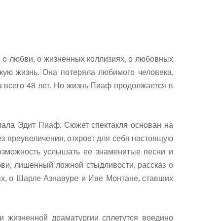
и о любви, о жизненных коллизиях, о любовных
кую жизнь. Она потеряла любимого человека,
 всего 48 лет. Но жизнь Пиаф продолжается в
делала Эдит Пиаф. Сюжет спектакля основан на
ез преувеличения, откроет для себя настоящую
возможность услышать ее знаменитые песни и
бви, лишенный ложной стыдливости, рассказ о
ьях, о Шарле Азнавуре и Иве Монтане, ставших
и жизненной драматургии сплетутся воедино