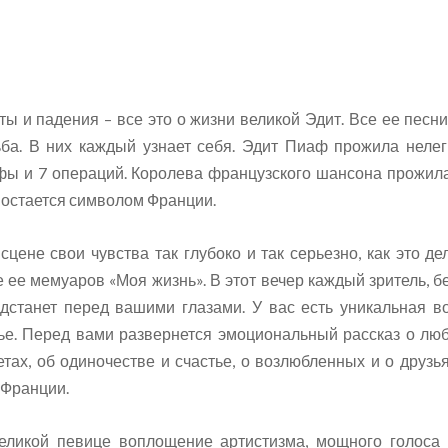
еты и падения – все это о жизни великой Эдит. Все ее песн
ьба. В них каждый узнает себя. Эдит Пиаф прожила нелег
фы и 7 операций. Королева французского шансона прожила
в остается символом Франции.
цене свои чувства так глубоко и так серьезно, как это 
 ее мемуаров «Моя жизнь». В этот вечер каждый зритель, б
дстанет перед вашими глазами. У вас есть уникальная 
ье. Перед вами развернется эмоциональный рассказ о лю
тах, об одиночестве и счастье, о возлюбленных и о друз
 Франции.
ликой певице воплощение артистизма, мощного голоса 