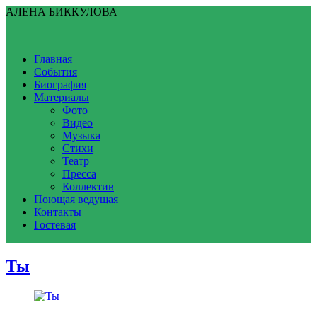
АЛЕНА БИККУЛОВА
Главная
События
Биография
Материалы
Фото
Видео
Музыка
Стихи
Театр
Пресса
Коллектив
Поющая ведущая
Контакты
Гостевая
Ты